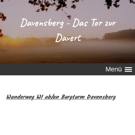
Davensberg - Das Tor zur
Davert
Menü
Wanderweg W1 ab/an Burgturm Davensberg