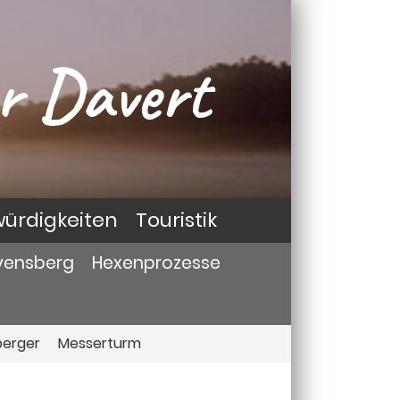
r Davert
ürdigkeiten
Touristik
vensberg
Hexenprozesse
berger
Messerturm