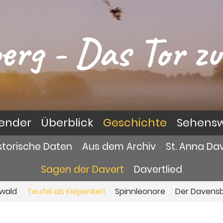
erg - Das Tor zu
lender
Überblick
Geschichte
Sehensw
storische Daten
Aus dem Archiv
St. Anna Da
Sagen der Davert
Davertlied
wald
Teufel als Kiepenkerl
Spinnleonore
Der Davens