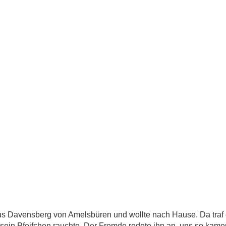
 Davensberg von Amelsbüren und wollte nach Hause. Da traf 
 sein Pfeifchen rauchte. Der Fremde redete ihn an, uns so kame