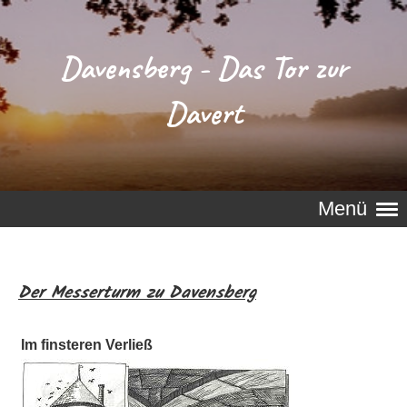
Davensberg - Das Tor zur
Davert
Menü
Der Messerturm zu Davensberg
Im finsteren Verließ